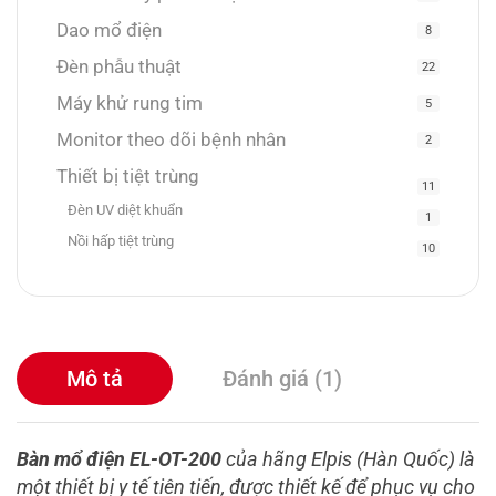
Dao mổ điện
8
Đèn phẫu thuật
22
Máy khử rung tim
5
Monitor theo dõi bệnh nhân
2
Thiết bị tiệt trùng
11
Đèn UV diệt khuẩn
1
Nồi hấp tiệt trùng
10
Mô tả
Đánh giá (1)
Bàn mổ điện EL-OT-200
của hãng Elpis (Hàn Quốc) là
một thiết bị y tế tiên tiến, được thiết kế để phục vụ cho