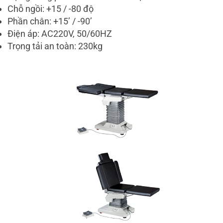
Chỗ ngồi: +15 / -80 độ
Phần chân: +15’ / -90’
Điện áp: AC220V, 50/60HZ
Trọng tải an toàn: 230kg