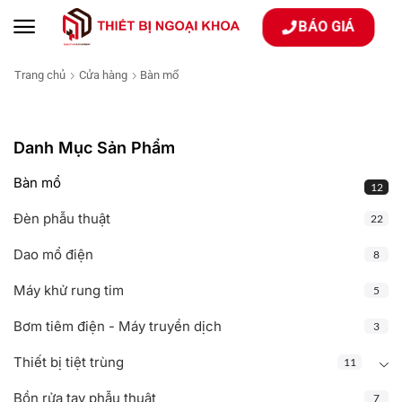
BÁO GIÁ
Trang chủ
Cửa hàng
Bàn mổ
Danh Mục Sản Phẩm
Bàn mổ
12
Đèn phẫu thuật
22
Dao mổ điện
8
Máy khử rung tim
5
Bơm tiêm điện - Máy truyền dịch
3
Thiết bị tiệt trùng
11
Bồn rửa tay phẫu thuật
7