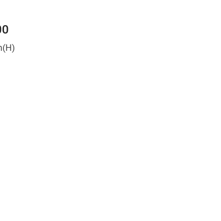
00
m(H)