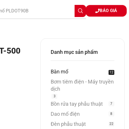
BÁO GIÁ
mổ điện
OT-500
Danh mục sản phẩm
Bàn mổ
12
Bơm tiêm điện - Máy truyền
dịch
3
Bồn rửa tay phẫu thuật
7
Dao mổ điện
8
Đèn phẫu thuật
22