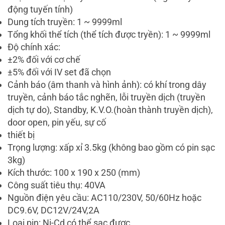
động tuyến tính)
Dung tích truyền: 1 ~ 9999ml
Tổng khối thể tích (thể tích được tryền): 1 ~ 9999ml
Độ chính xác:
±2% đối với cơ chế
±5% đối với IV set đã chọn
Cảnh báo (âm thanh và hình ảnh): có khí trong dây
truyền, cảnh báo tắc nghẽn, lỗi truyền dịch (truyền
dịch tự do), Standby, K.V.O.(hoàn thành truyền dịch),
door open, pin yếu, sự cố
thiết bị
Trọng lượng: xấp xỉ 3.5kg (không bao gồm có pin sạc
3kg)
Kích thước: 100 x 190 x 250 (mm)
Công suất tiêu thụ: 40VA
Nguồn điện yêu cầu: AC110/230V, 50/60Hz hoặc
DC9.6V, DC12V/24V,2A
Loại pin: Ni-Cd có thể sạc được